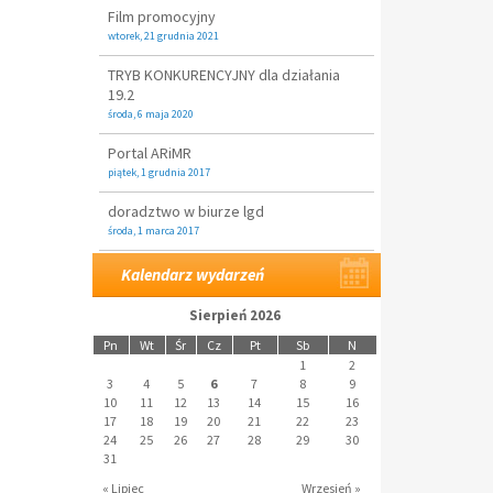
Film promocyjny
wtorek, 21 grudnia 2021
TRYB KONKURENCYJNY dla działania
19.2
środa, 6 maja 2020
Portal ARiMR
piątek, 1 grudnia 2017
doradztwo w biurze lgd
środa, 1 marca 2017
Kalendarz wydarzeń
Sierpień 2026
Pn
Wt
Śr
Cz
Pt
Sb
N
1
2
3
4
5
6
7
8
9
10
11
12
13
14
15
16
17
18
19
20
21
22
23
24
25
26
27
28
29
30
31
« Lipiec
Wrzesień »