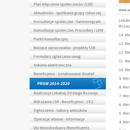
Plan włączenia społeczności /LSR/
www.pa
Aktualności - spotkania grupy roboczej
Lokal
Konsultacje społeczne - harmonogram
Rozwo
Konsultacje społeczne: Procedury i LKW
14. We
Punkt konsultacyjny
13. We
Bieżące opracowania - projekty LSR
12. We
Formularz zgłaszania uwag
11. We
Ankieta elektroniczna
10. We
Beneficjenci - oznakowanie działań
9. Wer
PROW 2014-2020
8. Wer
Realizacja Lokalnej Strategii Rozwoju
7. Wer
Wdrażanie LSR - Beneficjenci - 19.2
6. Wer
Ogłoszenia - nabory wniosków
5. Wer
Operacje własne - Informacja
4. Wer
Dla Wnioskodawcy/Beneficjenta