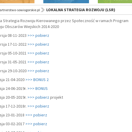
LOKALNA STRATEGIA ROZWOJU (LSR)
rtnerstwo-sowiogorskie.pl
na Strategia Rozwoju Kierowanego przez Społeczność w ramach Program
ju Obszarów Wiejskich 2014-2020
rsja 08-11-2023
>>> pobierz
rsja 17-11-2022
>>> pobierz
rsja 05-10-2021
>>> pobierz
rsja 31-05-2021
>>> pobierz
rsja 29-10-2020
>>> pobierz
sja 21-04-2020
>>> BONUS 2
sja 24-06-2019r.
>>> BONUS
sja 20-05-2019r.
>>> pobierz
projekt
sja 17-12-2018r.
>>> pobierz
sja 23-01-2018
>>> pobierz
sja 03-02-2017
>>> pobierz