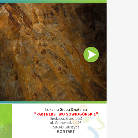
Lokalna Grupa Działania
"PARTNERSTWO SOWIOGÓRSKIE"
Siedziba/Biuro LGD
ul. Grunwaldzka 26
58-340 Głuszyca
KONTAKT