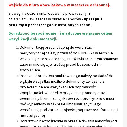
Wejście do Biura obowiązkowo w maseczce ochronnej.
Z uwagi na duże zainteresowanie prowadzonymi
działaniami, zwłaszcza w okresie naborów
- uprzejmie
prosimy o przestrzeganie ustalonych zasad:
Doradztwo bezpośrednie - świadczone wyłącznie celem
weryfikacji dokumentacji.
Dokumentację przeznaczoną do weryfikacji
merytorycznej należy przesłać do Biura LGD w terminie
wskazanym przez doradcę, umożliwiając mu tym smamym
zapoznanie się z jej treścią przed bezpośrednim
spotkaniem.
Podczas doradztwa punktowanego należy posiadać do
wglądu wszystkie możliwe dokumenty związane z
projektem
celem weryfikacji ich poprawności i
kompletności. Wniosek o przyznanie pomocy oraz
ewentualny biznesplan, jak również opis kryteriów musi
być wypełniony w zakresie umożliwiającym jego
weryfikację pod kątem spójności, poprawności formalnej i
merytorycznej.
Doradztwo bezpośrednie w okresie trwania naborów /od
momentu ich ogłoszenia/ świadczone jest w pierwszej